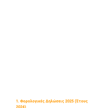
από το Λογιστικό μας
Γραφείο
Ο Μάιος φέρνει σημαντικές εξελίξεις στα
φορολογικά και οικονομικά ζητήματα που
αφορούν επιχειρήσεις και φυσικά πρόσωπα.
Παρακάτω συνοψίζουμε τα πιο σημαντικά σημεία
που πρέπει να γνωρίζετε:
Παναγιώτης Πετρόπουλος & Σια
5/26/2025
1 min read
1. Φορολογικές Δηλώσεις 2025 (Έτους 
2024)