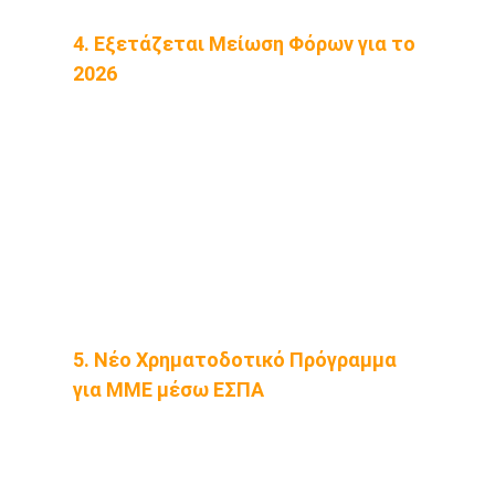
4. Εξετάζεται Μείωση Φόρων για το 
2026
Υπό μελέτη βρίσκεται η 
μείωση του 
κατώτατου φορολογικού 
συντελεστή
 στο 5% για εισοδήματα 
έως 5.000€, από το 2026.
Η απόφαση θα εξαρτηθεί από την 
πορεία των φορολογικών εσόδων.
5. Νέο Χρηματοδοτικό Πρόγραμμα 
για ΜΜΕ μέσω ΕΣΠΑ
Εντός του μήνα αναμένεται η 
προκήρυξη δράσης για μικρές και 