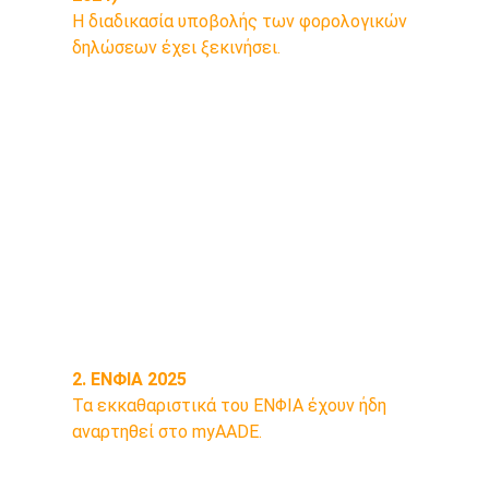
Η διαδικασία υποβολής των φορολογικών 
δηλώσεων έχει ξεκινήσει.
Η εφάπαξ εξόφληση έως 31/07/2025 
προσφέρει 
έκπτωση 4%
.
Εναλλακτικά, η πληρωμή μπορεί να 
γίνει σε 
8 μηνιαίες δόσεις
, 
ξεκινώντας από τον Ιούλιο.
Σημειώνεται ότι 
το 75% των 
εκκαθαριστικών είναι χρεωστικά
, 
με σημαντικά ποσά προς εξόφληση.
2. ΕΝΦΙΑ 2025
Τα εκκαθαριστικά του ΕΝΦΙΑ έχουν ήδη 
αναρτηθεί στο myAADE.